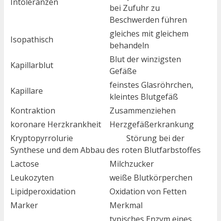
Intoleranzen
bei Zufuhr zu
Beschwerden führen
gleiches mit gleichem
Isopathisch
behandeln
Blut der winzigsten
Kapillarblut
Gefäße
feinstes Glasröhrchen,
Kapillare
kleintes Blutgefäß
Kontraktion
Zusammenziehen
koronare Herzkrankheit
Herzgefäßerkrankung
Kryptopyrrolurie Störung bei der
Synthese und dem Abbau des roten Blutfarbstoffes
Lactose
Milchzucker
Leukozyten
weiße Blutkörperchen
Lipidperoxidation
Oxidation von Fetten
Marker
Merkmal
typisches Enzym eines