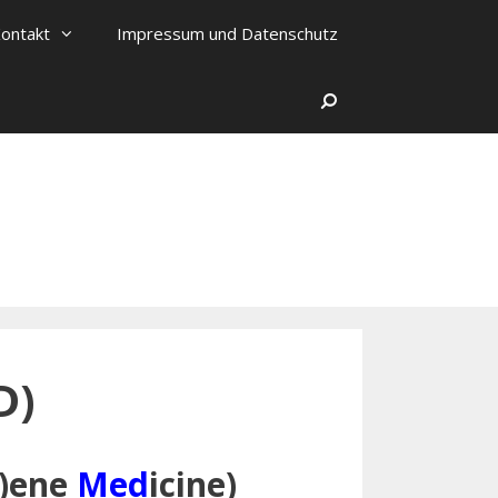
ontakt
Impressum und Datenschutz
Search
D)
)ene
Med
icine)