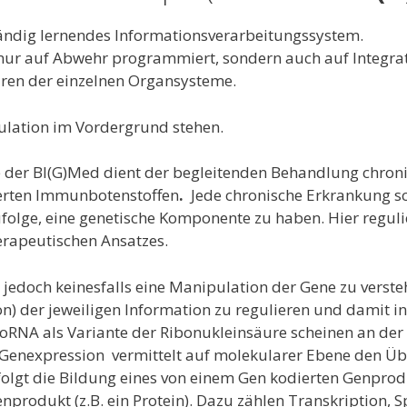
 ständig lernendes Informationsverarbeitungssystem.
 nur auf Abwehr programmiert, sondern auch auf Integra
uren der einzelnen Organsysteme.
ulation im Vordergrund stehen.
 der BI(G)Med dient der begleitenden Behandlung chron
erten Immunbotenstoffen
.
Jede chronische Erkrankung sc
ufolge, eine genetische Komponente zu haben. Hier regul
herapeutischen Ansatzes.
t jedoch keinesfalls eine Manipulation der Gene zu verste
n) der jeweiligen Information zu regulieren
und damit in
oRNA als Variante der Ribonukleinsäure scheinen an der
ie Genexpression vermittelt auf molekularer Ebene den
folgt die Bildung eines von einem Gen kodierten Genpro
nprodukt (z.B. ein Protein). Dazu zählen Transkription, S