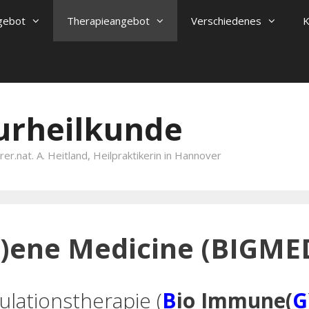
gebot
Therapieangebot
Verschiedenes
K
turheilkunde
er.nat. A. Heitland, Heilpraktikerin in Hannover
)ene Medicine (BIGME
ulationstherapie (
B
io Immune(
G