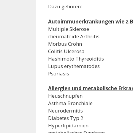
Dazu gehören:
Autoimmunerkrankungen wie z.B
Multiple Sklerose
rheumatoide Arthritis
Morbus Crohn
Colitis Ulcerosa
Hashimoto Thyreoiditis
Lupus erythematodes
Psoriasis
Allergien und metabolische Erkra
Heuschnupfen
Asthma Bronchiale
Neurodermitis
Diabetes Typ 2
Hyperlipidämien
metabolisches Syndrom