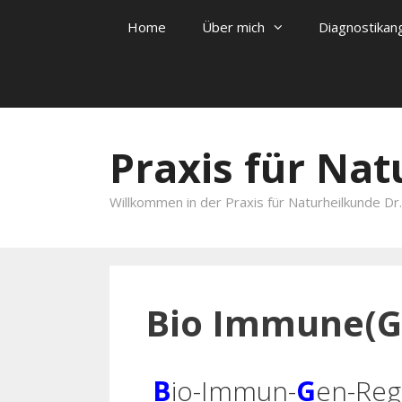
Home
Über mich
Diagnostikan
Skip to content
Praxis für Na
Willkommen in der Praxis für Naturheilkunde Dr.r
Bio Immune(G
B
io-Immun-
G
en-Reg