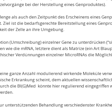
nzelvorgänge bei der Herstellung eines Genproduktes).
Menge als auch den Zeitpunkt des Erscheinens eines Genp
. Ziel ist die bedarfsgerechte Bereitstellung eines Genp
eit der Zelle an ihre Umgebung.
tion (Umschreibung) einzelner Gene zu unterdrücken (“si
 wie die mRNA, letztere dient als Matrize (ein Art Blaup
hischer Verdünnungen einzelner MicroRNAs die Möglichke
d eine ganze Anzahl modulierend wirkende Moleküle ver
ische Erkrankung scheint, dem aktuellen wissenschaftlic
rch die BI(G)Med könnte hier regulierend eingegriffen 
werden.
zur unterstützenden Behandlung verschiedenster Krankhe