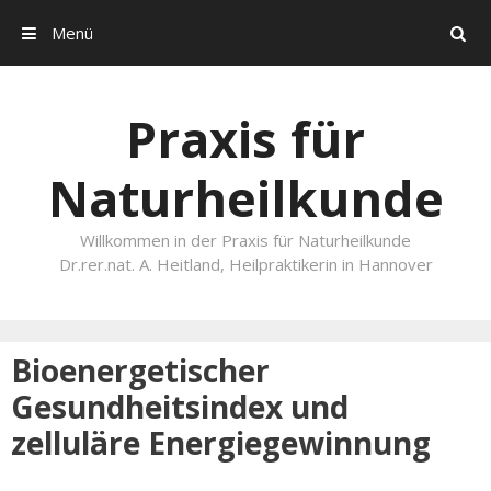
Menü
Search
Skip to content
Praxis für
Naturheilkunde
Willkommen in der Praxis für Naturheilkunde
Dr.rer.nat. A. Heitland, Heilpraktikerin in Hannover
Bioenergetischer
Gesundheitsindex und
zelluläre Energiegewinnung