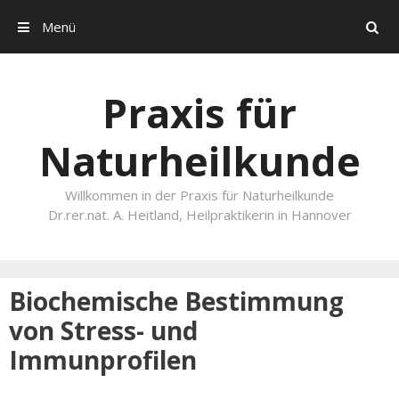
Menü
Search
Skip to content
Praxis für
Naturheilkunde
Willkommen in der Praxis für Naturheilkunde
Dr.rer.nat. A. Heitland, Heilpraktikerin in Hannover
Biochemische Bestimmung
von Stress- und
Immunprofilen