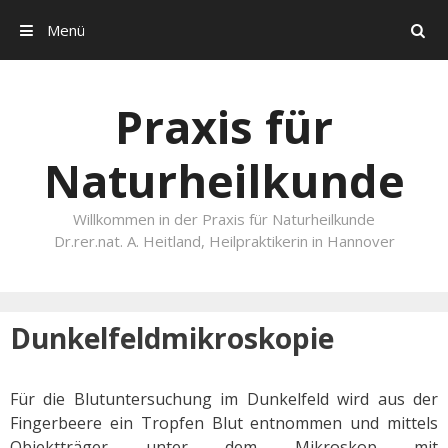
Menü
Search
Skip to content
Praxis für
Naturheilkunde
Willkommen in der Praxis für Naturheilkunde
Dr.rer.nat. A. Heitland, Heilpraktikerin in Hannover
Dunkelfeldmikroskopie
Für die Blutuntersuchung im Dunkelfeld wird aus der
Fingerbeere ein Tropfen Blut entnommen und mittels
Objektträger unter dem Mikroskop mit