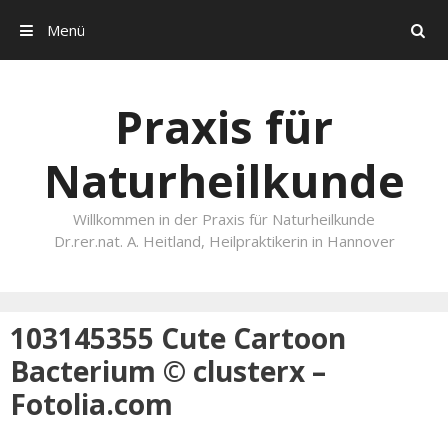
Menü
Search
Skip to content
Praxis für
Naturheilkunde
Willkommen in der Praxis für Naturheilkunde
Dr.rer.nat. A. Heitland, Heilpraktikerin in Hannover
103145355 Cute Cartoon
Bacterium © clusterx –
Fotolia.com