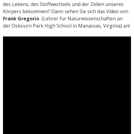
des Lebens, des Stoffwechsels und der Zellen unseres
Körpers bekommen?
Dann sehen Sie sich das Video von
Frank Gregorio
(Lehrer für Naturwissenschaften an
der Osbourn Park High School in Manassas, Virginia) an!