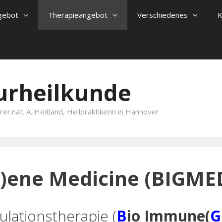
gebot
Therapieangebot
Verschiedenes
K
turheilkunde
er.nat. A. Heitland, Heilpraktikerin in Hannover
)ene Medicine (BIGME
ulationstherapie (
B
io Immune(
G