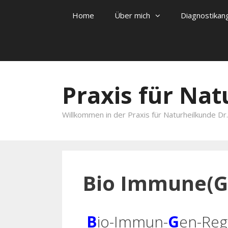
Home
Über mich
Diagnostikan
Skip to content
Praxis für Na
Willkommen in der Praxis für Naturheilkunde Dr.r
Bio Immune(G
B
io-Immun-
G
en-Reg