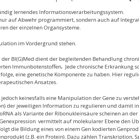
 ständig lernendes Informationsverarbeitungssystem.
 nur auf Abwehr programmiert, sondern auch auf Integra
uren der einzelnen Organsysteme.
ulation im Vordergrund stehen.
 der BI(G)Med dient der begleitenden Behandlung chron
erten Immunbotenstoffen
.
Jede chronische Erkrankung sc
ufolge, eine genetische Komponente zu haben. Hier regul
herapeutischen Ansatzes.
t jedoch keinesfalls eine Manipulation der Gene zu verste
n) der jeweiligen Information zu regulieren
und damit in
oRNA als Variante der Ribonukleinsäure scheinen an der
ie Genexpression vermittelt auf molekularer Ebene den
folgt die Bildung eines von einem Gen kodierten Genpro
nprodukt (z.B. ein Protein). Dazu zählen Transkription, S