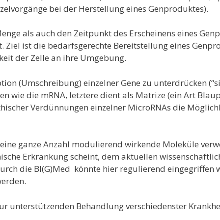
nzelvorgänge bei der Herstellung eines Genproduktes).
Menge als auch den Zeitpunkt des Erscheinens eines Genp
. Ziel ist die bedarfsgerechte Bereitstellung eines Genp
eit der Zelle an ihre Umgebung.
tion (Umschreibung) einzelner Gene zu unterdrücken (“si
 wie die mRNA, letztere dient als Matrize (ein Art Blaup
hischer Verdünnungen einzelner MicroRNAs die Möglichke
d eine ganze Anzahl modulierend wirkende Moleküle ver
ische Erkrankung scheint, dem aktuellen wissenschaftlic
rch die BI(G)Med könnte hier regulierend eingegriffen 
werden.
zur unterstützenden Behandlung verschiedenster Krankhe