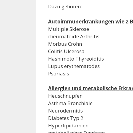
Dazu gehören:
Autoimmunerkrankungen wie z.B
Multiple Sklerose
rheumatoide Arthritis
Morbus Crohn
Colitis Ulcerosa
Hashimoto Thyreoiditis
Lupus erythematodes
Psoriasis
Allergien und metabolische Erkra
Heuschnupfen
Asthma Bronchiale
Neurodermitis
Diabetes Typ 2
Hyperlipidämien
metabolisches Syndrom