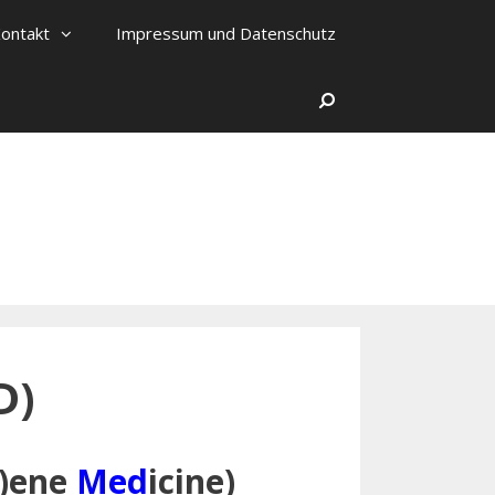
ontakt
Impressum und Datenschutz
Search
D)
)ene
Med
icine)