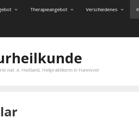
gebot
Therapieangebot
Verschiedenes
K
turheilkunde
er.nat. A. Heitland, Heilpraktikerin in Hannover
lar