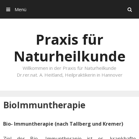
Menü
Search
Skip to content
Praxis für
Naturheilkunde
Willkommen in der Praxis für Naturheilkunde
Dr.rer.nat. A. Heitland, Heilpraktikerin in Hannover
BioImmuntherapie
Bio- Immuntherapie (nach Tallberg und Kremer)
Ziel der Bio- Immuntherapie ist es, krankhafte