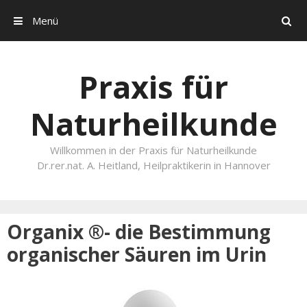
Menü
Search
Skip to content
Praxis für
Naturheilkunde
Willkommen in der Praxis für Naturheilkunde
Dr.rer.nat. A. Heitland, Heilpraktikerin in Hannover
Organix ®- die Bestimmung
organischer Säuren im Urin