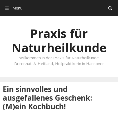
Menü
Search
Skip to content
Praxis für
Naturheilkunde
Willkommen in der Praxis für Naturheilkunde
Dr.rer.nat. A. Heitland, Heilpraktikerin in Hannover
Ein sinnvolles und
ausgefallenes Geschenk:
(M)ein Kochbuch!